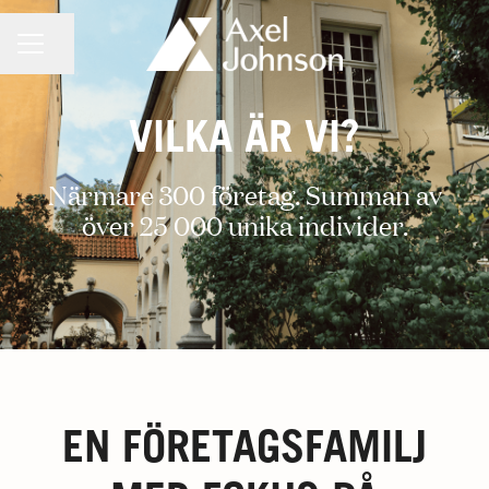
KARRIÄRMENY
Dela sidan
VILKA ÄR VI?
Närmare 300 företag. Summan av
över 25 000 unika individer.
EN FÖRETAGSFAMILJ